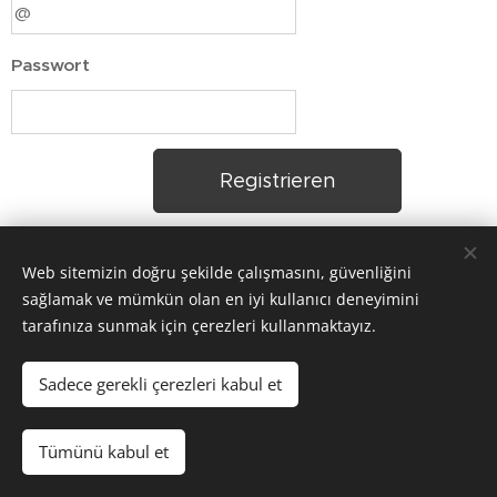
Passwort
Registrieren
Web sitemizin doğru şekilde çalışmasını, güvenliğini
sağlamak ve mümkün olan en iyi kullanıcı deneyimini
tarafınıza sunmak için çerezleri kullanmaktayız.
Copyright © 2025 ARKADASTV Alle Rechte vorbehalten.
Sadece gerekli çerezleri kabul et
Çerezler
Diller
Tümünü kabul et
Türkçe
English
Deutsch
Italiano
Français
Español