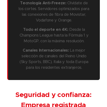
Tecnología Anti-Freeze:
Olvídate de
los cortes. Servidores optimizados para
las conexiones de fibra de Movistar,
Vodafone y Orange.
Todo el deporte en 4K:
Desde la
Champions League hasta la Fórmula 1 y
MotoGP, con la máxima resolución.
Canales Internacionales:
La mejor
selección de canales del Reino Unido
(Sky Sports, BBC), Italia y toda Europa
para los residentes extranjeros.
Seguridad y confianza:
Empresa registrada