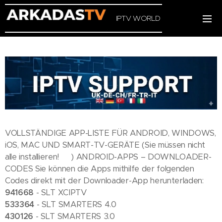
IPTV WORLD
VOLLSTÄNDIGE APP-LISTE FÜR ANDROID, WINDOWS,
iOS, MAC UND SMART-TV-GERÄTE (Sie müssen nicht
alle installieren! 😄) ANDROID-APPS – DOWNLOADER-
CODES Sie können die Apps mithilfe der folgenden
Codes direkt mit der Downloader-App herunterladen:
941668
- SLT XCIPTV
533364
- SLT SMARTERS 4.0
430126
- SLT SMARTERS 3.0