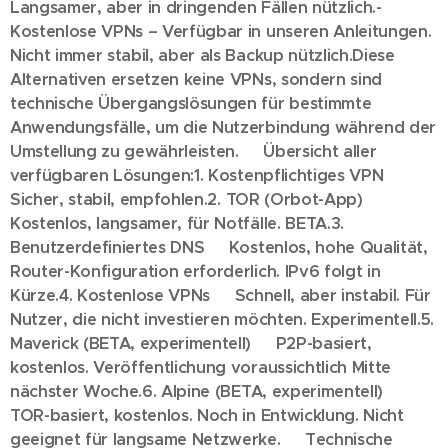
Langsamer, aber in dringenden Fällen nützlich.
-
Kostenlose VPNs – Verfügbar in unseren Anleitungen.
Nicht immer stabil, aber als Backup nützlich.
Diese
Alternativen ersetzen keine VPNs, sondern sind
technische Übergangslösungen für bestimmte
Anwendungsfälle, um die Nutzerbindung während der
Umstellung zu gewährleisten.
🔁 Übersicht aller
verfügbaren Lösungen:
1. Kostenpflichtiges VPN
🔒
Sicher, stabil, empfohlen.
2. TOR (Orbot-App)
🕸️
Kostenlos, langsamer, für Notfälle. BETA.
3.
Benutzerdefiniertes DNS
🌐 Kostenlos, hohe Qualität,
Router-Konfiguration erforderlich. IPv6 folgt in
Kürze.
4. Kostenlose VPNs
💡 Schnell, aber instabil. Für
Nutzer, die nicht investieren möchten. Experimentell.
5.
Maverick (BETA, experimentell)
⚙️ P2P-basiert,
kostenlos. Veröffentlichung voraussichtlich Mitte
nächster Woche.
6. Alpine (BETA, experimentell)
🌍
TOR-basiert, kostenlos. Noch in Entwicklung. Nicht
geeignet für langsame Netzwerke.
📺 Technische