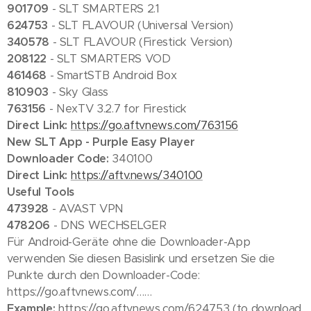
901709
- SLT SMARTERS 2.1
624753
- SLT FLAVOUR (Universal Version)
340578
- SLT FLAVOUR (Firestick Version)
208122
- SLT SMARTERS VOD
461468
- SmartSTB Android Box
810903
- Sky Glass
763156
- NexTV 3.2.7 for Firestick
Direct Link:
https://go.aftvnews.com/763156
New SLT App - Purple Easy Player
Downloader Code:
340100
Direct Link:
https://aftv.news/340100
Useful Tools
473928
- AVAST VPN
478206
- DNS WECHSELGER
Für Android-Geräte ohne die Downloader-App
verwenden Sie diesen Basislink und ersetzen Sie die
Punkte durch den Downloader-Code:
https://go.aftvnews.com/……
Example:
https://go.aftvnews.com/624753 (to download