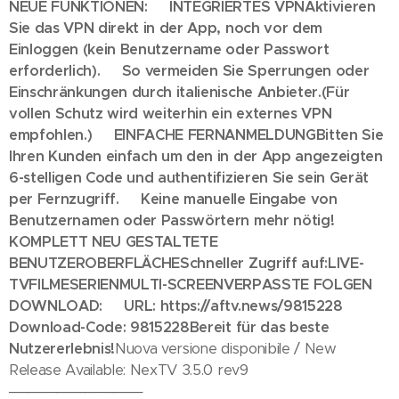
NEUE FUNKTIONEN:
🔒 INTEGRIERTES VPN
Aktivieren
Sie das VPN direkt in der App, noch vor dem
Einloggen (kein Benutzername oder Passwort
erforderlich).
➡️ So vermeiden Sie Sperrungen oder
Einschränkungen durch italienische Anbieter.
(Für
vollen Schutz wird weiterhin ein externes VPN
empfohlen.)
📺 EINFACHE FERNANMELDUNG
Bitten Sie
Ihren Kunden einfach um den in der App angezeigten
6-stelligen Code und authentifizieren Sie sein Gerät
per Fernzugriff.
✅ Keine manuelle Eingabe von
Benutzernamen oder Passwörtern mehr nötig!
🎬
KOMPLETT NEU GESTALTETE
BENUTZEROBERFLÄCHE
Schneller Zugriff auf:
LIVE-
TV
FILME
SERIEN
MULTI-SCREEN
VERPASSTE FOLGEN
📥
DOWNLOAD:
🔗 URL: https://aftv.news/9815228
🔢
Download-Code: 9815228
Bereit für das beste
Nutzererlebnis!
Nuova versione disponibile / New
Release Available: NexTV 3.5.0 rev9
──────────────