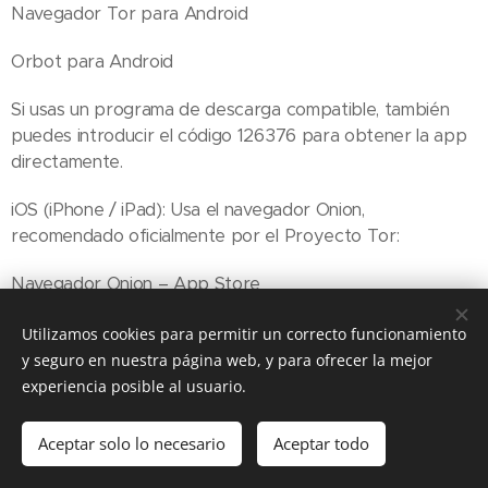
Navegador Tor para Android
Orbot para Android
Si usas un programa de descarga compatible, también
puedes introducir el código 126376 para obtener la app
directamente.
iOS (iPhone / iPad): Usa el navegador Onion,
recomendado oficialmente por el Proyecto Tor:
Navegador Onion – App Store
O usa Orbot para iOS como proxy Tor para todo el
Utilizamos cookies para permitir un correcto funcionamiento
sistema:
y seguro en nuestra página web, y para ofrecer la mejor
experiencia posible al usuario.
Orbot para iOS
Fordern Sie einen WhatsApp-Test an
Aceptar solo lo necesario
Aceptar todo
Apple TV: Aunque no existe una app nativa de Tor para
tvOS, puedes enrutar la conexión de tu Apple TV a