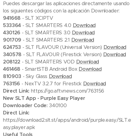
Puedes descargar las aplicaciones directamente usando
los siguientes códigos con la aplicación Downloader:
941668
- SLT XCIPTV
533364
- SLT SMARTERS 4.0
Download
430126
- SLT SMARTERS 3.0
Download
901709
- SLT SMARTERS 2.1
Download
624753
- SLT FLAVOUR (Universal Version)
Download
340578
- SLT FLAVOUR (Firestick Version)
Download
208122
- SLT SMARTERS VOD
Download
461468
- SmartSTB Android Box
Download
810903
- Sky Glass
Download
763156
- NexTV 3.2.7 for Firestick
Download
Direct Link:
https://go.aftvnews.com/763156
New SLT App - Purple Easy Player
Downloader Code:
340100
Direct Link:
https://download2.slt.st/apps/android/purple.easy/SLT.e
asy.player.apk
Useful Tools